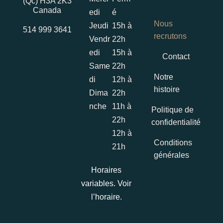
(Qc) H3A 2K3
Canada
edi
é
Nous
Jeudi
15h à
514 999 3641
recrutons
Vendr
22h
edi
15h à
Contact
Same
22h
Notre
di
12h à
histoire
Dima
22h
nche
11h à
Politique de
22h
confidentialité
12h à
Conditions
21h
générales
Horaires
variables. Voir
l’horaire.