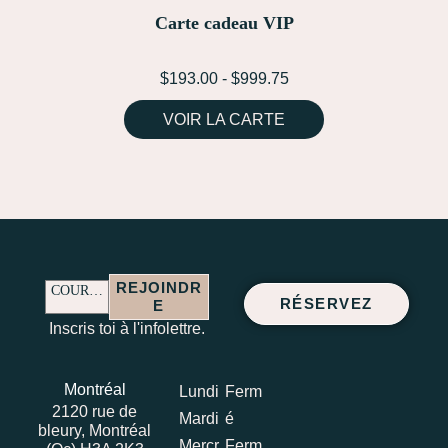
Carte cadeau VIP
$
193.00
-
$
999.75
VOIR LA CARTE
REJOINDR
COURRIEL
RÉSERVEZ
E
COURRIEL
Inscris toi à l'infolettre.
Montréal
Lundi
Ferm
2120 rue de
Mardi
é
bleury, Montréal
Mercr
Ferm