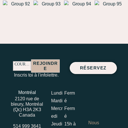
REJOINDR
COURRIEL
RÉSERVEZ
E
COURRIEL
Inscris toi à l'infolettre.
Montréal
Lundi
Ferm
2120 rue de
Mardi
é
bleury, Montréal
Mercr
Ferm
(Qc) H3A 2K3
Canada
edi
é
Nous
Jeudi
15h à
514 999 3641